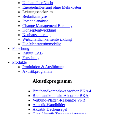
Umbau über Nacht
Energiehalbierung ohne Mehrkosten
Leistungsspektrum
Bedarfsanalyse
Potentialanalyse
Change Management Beratung
Konzeptentwicklung
Neubausanierung
Wirtschaftlichkeitsentwicklung
Die Mehrwertimmobilie
Forschung
Institut LAB
Forschung
Produkte
Produktion & Ausführung
Akustikprogramm
Akustikprogramm
Breitbandkompakt-Absorber BKA-I
Breitbandkompakt-Absorber BKA
Verbund-Platten-Resonator VPR
Akustik-Wandbilder
Akustik-Deckensegel
Glas-Akustik-Trennwandsysteme